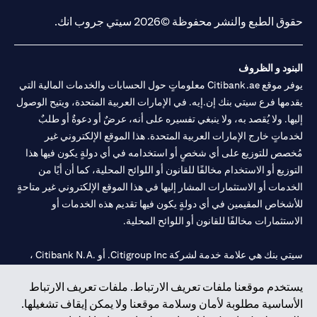
حقوق الطبع والنشر محفوظة ©2026 سيتي جروب انك.
البنود و الظروف
يوفر موقع Citibank.ae معلوماتٍ حول الحسابات والخدمات المالية التي
يقدمها فرع سيتي بنك إن.إيه. في الإمارات العربية المتحدة، ويتيح الوصول
إليها. ولا يُقصد به، ولا ينبغي تفسيره على أنه، عرضٌ أو دعوةٌ أو طلبٌ
لخدماتٍ خارج الإمارات العربية المتحدة. هذا الموقع الإلكتروني غير
مُخصص للتوزيع على أي شخصٍ أو استخدامه في أي دولةٍ يكون فيها هذا
التوزيع أو الاستخدام مخالفًا للقانون أو اللوائح المحلية، كما أن أيًا من
الخدمات أو الاستثمارات المشار إليها في هذا الموقع الإلكتروني غير متاحةٍ
للأشخاص المقيمين في أي دولةٍ يكون فيها تقديم هذه الخدمات أو
الاستثمارات مخالفًا للقانون أو اللوائح المحلية.
سيتي بنك هي علامة خدمة لشركة Citigroup Inc. أو .Citibank N.A ،
مستخدمة ومسجلة في جميع أنحاء العالم.
يستخدم موقعنا ملفات تعريف الارتباط. ملفات تعريف الارتباط
الأساسية مطلوبة لأمان وسلامة موقعنا ولا يمكن إيقاف تشغيلها.
سيتي بنك إن. إيه. الإمارات مسجل لدى مصرف الإمارات المركزي تحت