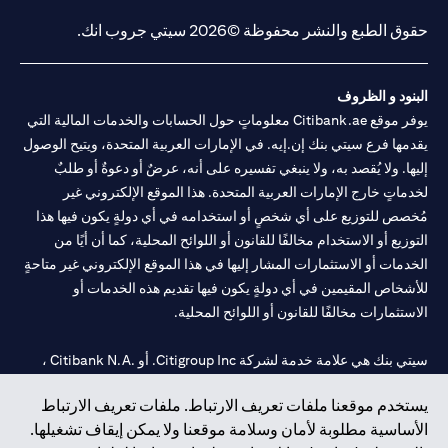
حقوق الطبع والنشر محفوظة ©2026 سيتي جروب انك.
البنود و الظروف
يوفر موقع Citibank.ae معلوماتٍ حول الحسابات والخدمات المالية التي
يقدمها فرع سيتي بنك إن.إيه. في الإمارات العربية المتحدة، ويتيح الوصول
إليها. ولا يُقصد به، ولا ينبغي تفسيره على أنه، عرضٌ أو دعوةٌ أو طلبٌ
لخدماتٍ خارج الإمارات العربية المتحدة. هذا الموقع الإلكتروني غير
مُخصص للتوزيع على أي شخصٍ أو استخدامه في أي دولةٍ يكون فيها هذا
التوزيع أو الاستخدام مخالفًا للقانون أو اللوائح المحلية، كما أن أيًا من
الخدمات أو الاستثمارات المشار إليها في هذا الموقع الإلكتروني غير متاحةٍ
للأشخاص المقيمين في أي دولةٍ يكون فيها تقديم هذه الخدمات أو
الاستثمارات مخالفًا للقانون أو اللوائح المحلية.
سيتي بنك هي علامة خدمة لشركة Citigroup Inc. أو .Citibank N.A ،
مستخدمة ومسجلة في جميع أنحاء العالم.
يستخدم موقعنا ملفات تعريف الارتباط. ملفات تعريف الارتباط
الأساسية مطلوبة لأمان وسلامة موقعنا ولا يمكن إيقاف تشغيلها.
سيتي بنك إن. إيه. الإمارات مسجل لدى مصرف الإمارات المركزي تحت