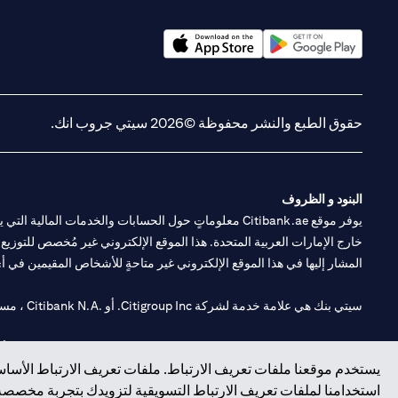
opens in a new tab
opens in a new tab
حقوق الطبع والنشر محفوظة ©2026 سيتي جروب انك.
البنود و الظروف
يوفر موقع Citibank.ae معلوماتٍ حول الحسابات والخدمات 
خارج الإمارات العربية المتحدة. هذا الموقع الإلكتروني غير مُخصص للتوزيع ع
المشار إليها في هذا الموقع الإلكتروني غير متاحةٍ للأشخاص المقيمين في أي د
سيتي بنك هي علامة خدمة لشركة Citigroup Inc. أو .Citibank N.A ، مستخدمة ومسجلة في جميع أنحاء العالم.
سيتي بنك إن. إيه. الإمارات مسجل لدى مصرف الإمارات المركزي تحت أرقام التراخيص 202563 لفرع الوصل في دبي، 531989 لفرع مول الإمارات في دبي، و CN-1002019 ل
يستخدم موقعنا ملفات تعريف الارتباط. ملفات تعريف الارتباط الأساسي
فرع سيتي بنك إن إيه - الإمارات العربية المتحدة مرخص من مصرف الإمارا
استخدامنا لملفات تعريف الارتباط التسويقية لتزويدك بتجربة مخصصة ع