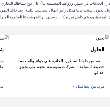
راء العلاقات في سيتي ورؤاهم المصممة بناءً على نوع نشاطك التجاري عل
ل الديون، ستجد لدينا هيكل رأس المال المناسب لتلبية احتياجاتك التم
الفريدة، وبدعم كامل من إمكانات سيتي الهائلة وشبكتنا العالمية المترا
الحلول
شب
استفد من حلولنا المتطورة الحائزة على جوائز والمصممة
توف
خصيصًا لمساعدة الشركات متوسطة الحجم على تحقيق
على
أهدافها.
مزيد من التفاصيل >
مزي