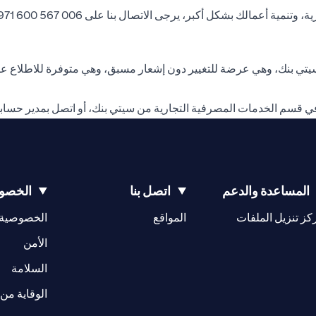
 يرجى الاتصال بنا على 006 567 600 971+ أو مراسلتنا على البريد الإلكتروني
ي بنك، وهي عرضة للتغيير دون إشعار مسبق، وهي متوفرة للاطلاع عند
في قسم الخدمات المصرفية التجارية من سيتي بنك، أو اتصل بمدير حسا
المساعدة والدعم
اتصل بنا
الخصوص
opens in a new tab
كز تنزيل الملفات
المواقع
الخصوصية
w tab
opens in a 
الأمن
tab
السلامة
الوقاية من 