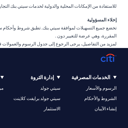
للاستفادة من الإمكانات المحلية والدولية لخدمات سيتي بنك التجارية، وتنمية أعمالك بشكل أكبر،
إخلاء المسؤولية
تخضع جميع التسهيلات لموافقة سيتي بنك. تطبق شروط وأحكام سيت
المقررة، وهي عرضة للتغيير دون .
لمزيد من التفاصيل، يرجى الرجوع إلى جدول الرسوم والعمولات 
الخدمات المصرفية
إدارة الثروة
opens in a new tab
opens in a new tab
الرسوم والأسعار
سيتي جولد
مر
new tab
opens in a new tab
الشروط والأحكام
سيتي جولد برايفت كلاينت
opens in a new tab
opens in a new tab
إنشاء الآيبان
الاستثمار