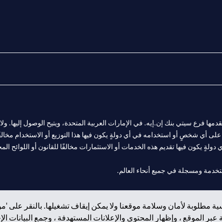
المالية التي يقدمها فرع سيتي بنك إن.إيه. في الإمارات العربية المتحدة، ويتيح الوصول إليه
لى أي شخصٍ أو استخدامه في أي دولةٍ يكون فيها هذا التوزيع أو الاستخدام مخالفًا ل
ولةٍ يكون فيها تقديم هذه الخدمات أو الاستثمارات مخالفًا للقانون أو اللوائح المح
فرع أبوظبي. هاتف: 4000 311 04.
ة مطلوبة لأمان وسلامة موقعنا ولا يمكن إيقاف تشغيلها. بالنقر على 'مو
ت العربية المتحدة المركزي كفرع لبنك أجنبي.
بر الموقع ، وإظهار المحتوى والإعلانات المستهدفة ، وجمع البيانات ال