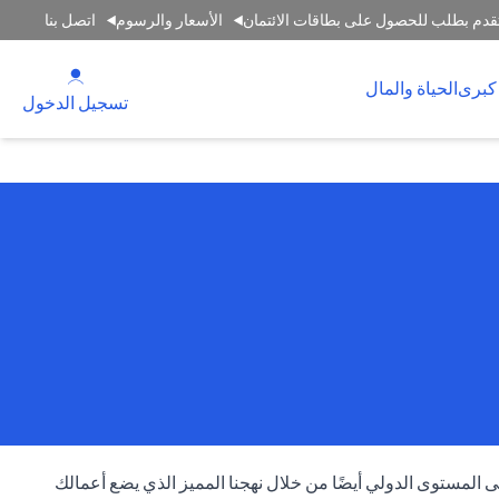
قدم بطلب للحصول على بطاقات الائتمان
الأسعار والرسوم
اتصل بنا
 new tab
كبرى
الحياة والمال
tab
تسجيل الدخول
المستوى الدولي أيضًا من خلال نهجنا المميز الذي يضع أعمالك