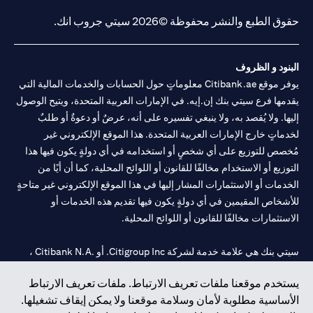
حقوق الطبع والنشر محفوظة ©2026 سيتي جروب انك.
البنود و الظروف
يوفر موقع Citibank.ae معلوماتٍ حول الحسابات والخدمات المالية التي
يقدمها فرع سيتي بنك إن.إيه. في الإمارات العربية المتحدة، ويتيح الوصول
إليها. ولا يُقصد به، ولا ينبغي تفسيره على أنه، عرضٌ أو دعوةٌ أو طلبٌ
لخدماتٍ خارج الإمارات العربية المتحدة. هذا الموقع الإلكتروني غير
مُخصص للتوزيع على أي شخصٍ أو استخدامه في أي دولةٍ يكون فيها هذا
التوزيع أو الاستخدام مخالفًا للقانون أو اللوائح المحلية، كما أن أيًا من
الخدمات أو الاستثمارات المشار إليها في هذا الموقع الإلكتروني غير متاحةٍ
للأشخاص المقيمين في أي دولةٍ يكون فيها تقديم هذه الخدمات أو
الاستثمارات مخالفًا للقانون أو اللوائح المحلية.
سيتي بنك هي علامة خدمة لشركة Citigroup Inc. أو .Citibank N.A ،
مستخدمة ومسجلة في جميع أنحاء العالم.
يستخدم موقعنا ملفات تعريف الارتباط. ملفات تعريف الارتباط
الأساسية مطلوبة لأمان وسلامة موقعنا ولا يمكن إيقاف تشغيلها.
سيتي بنك إن. إيه. الإمارات مسجل لدى مصرف الإمارات المركزي تحت