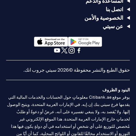
المساعدة والدعم
اتصل بنا
الخصوصية والأمن
عن سيتي
(opens in a new tab)
(opens in a new tab)
(opens in a new tab)
(opens in a new tab)
(opens in a new tab)
(opens in a new tab)
حقوق الطبع والنشر محفوظة ©2026 سيتي جروب انك.
البنود و الظروف
يوفر موقع Citibank.ae معلوماتٍ حول الحسابات والخدمات المالية التي
يقدمها فرع سيتي بنك إن.إيه. في الإمارات العربية المتحدة، ويتيح الوصول
إليها. ولا يُقصد به، ولا ينبغي تفسيره على أنه، عرضٌ أو دعوةٌ أو طلبٌ
لخدماتٍ خارج الإمارات العربية المتحدة. هذا الموقع الإلكتروني غير
مُخصص للتوزيع على أي شخصٍ أو استخدامه في أي دولةٍ يكون فيها هذا
التوزيع أو الاستخدام مخالفًا للقانون أو اللوائح المحلية، كما أن أيًا من