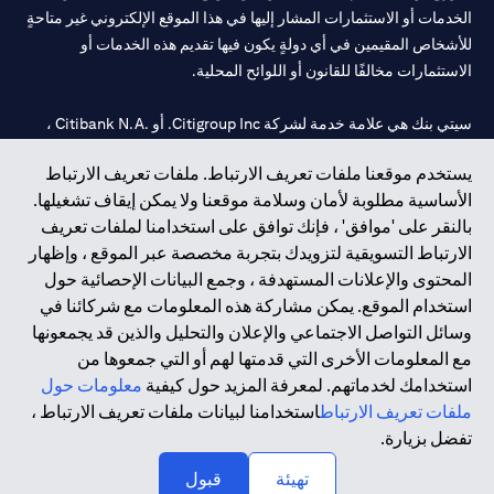
الخدمات أو الاستثمارات المشار إليها في هذا الموقع الإلكتروني غير متاحةٍ
للأشخاص المقيمين في أي دولةٍ يكون فيها تقديم هذه الخدمات أو
الاستثمارات مخالفًا للقانون أو اللوائح المحلية.
سيتي بنك هي علامة خدمة لشركة Citigroup Inc. أو .Citibank N.A ،
مستخدمة ومسجلة في جميع أنحاء العالم.
يستخدم موقعنا ملفات تعريف الارتباط. ملفات تعريف الارتباط
الأساسية مطلوبة لأمان وسلامة موقعنا ولا يمكن إيقاف تشغيلها.
سيتي بنك إن. إيه. الإمارات مسجل لدى مصرف الإمارات المركزي تحت
بالنقر على 'موافق' ، فإنك توافق على استخدامنا لملفات تعريف
أرقام التراخيص 202563 لفرع الوصل في دبي، 531989 لفرع مول
الارتباط التسويقية لتزويدك بتجربة مخصصة عبر الموقع ، وإظهار
الإمارات في دبي، و
CN-1002019
لفرع أبوظبي. هاتف: 4000 311 04.
المحتوى والإعلانات المستهدفة ، وجمع البيانات الإحصائية حول
فرع سيتي بنك إن إيه - الإمارات العربية المتحدة مرخص من مصرف
استخدام الموقع. يمكن مشاركة هذه المعلومات مع شركائنا في
الإمارات العربية المتحدة المركزي كفرع لبنك أجنبي.
وسائل التواصل الاجتماعي والإعلان والتحليل والذين قد يجمعونها
سيتي بنك إن إيه الإمارات العربية المتحدة مرخص من هيئة الأوراق المالية
مع المعلومات الأخرى التي قدمتها لهم أو التي جمعوها من
والسلع في الإمارات العربية المتحدة ("SCA") للقيام بالنشاط المالي لـ أ)
استخدامك لخدماتهم. لمعرفة المزيد حول كيفية
معلومات حول
الاستشارات المالية والتعريف والترويج بموجب ترخيص رقم
ملفات تعريف الارتباط
استخدامنا لبيانات ملفات تعريف الارتباط ،
20200000097 ب) وسيط تداول في الأسواق الدولية بموجب ترخيص
تفضل بزيارة.
رقم 20200000198 ج) إدارة المحافظ بموجب ترخيص رقم
20200000240 د) الحفظ بموجب ترخيص رقم 602003.
تهيئة
قبول