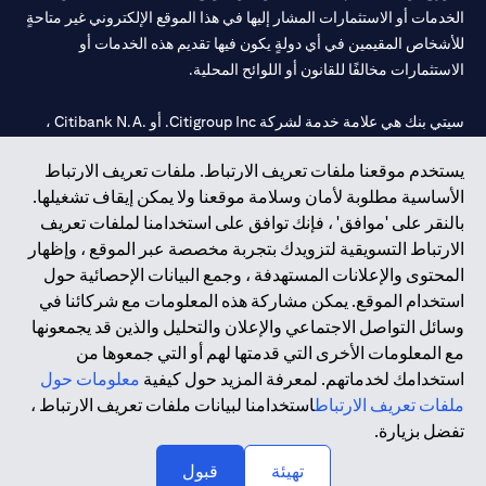
الخدمات أو الاستثمارات المشار إليها في هذا الموقع الإلكتروني غير متاحةٍ
للأشخاص المقيمين في أي دولةٍ يكون فيها تقديم هذه الخدمات أو
الاستثمارات مخالفًا للقانون أو اللوائح المحلية.
سيتي بنك هي علامة خدمة لشركة Citigroup Inc. أو .Citibank N.A ،
مستخدمة ومسجلة في جميع أنحاء العالم.
يستخدم موقعنا ملفات تعريف الارتباط. ملفات تعريف الارتباط
الأساسية مطلوبة لأمان وسلامة موقعنا ولا يمكن إيقاف تشغيلها.
سيتي بنك إن. إيه. الإمارات مسجل لدى مصرف الإمارات المركزي تحت
بالنقر على 'موافق' ، فإنك توافق على استخدامنا لملفات تعريف
أرقام التراخيص 202563 لفرع الوصل في دبي، 531989 لفرع مول
الارتباط التسويقية لتزويدك بتجربة مخصصة عبر الموقع ، وإظهار
الإمارات في دبي، و
CN-1002019
لفرع أبوظبي. هاتف: 4000 311 04.
المحتوى والإعلانات المستهدفة ، وجمع البيانات الإحصائية حول
فرع سيتي بنك إن إيه - الإمارات العربية المتحدة مرخص من مصرف
استخدام الموقع. يمكن مشاركة هذه المعلومات مع شركائنا في
الإمارات العربية المتحدة المركزي كفرع لبنك أجنبي.
وسائل التواصل الاجتماعي والإعلان والتحليل والذين قد يجمعونها
سيتي بنك إن إيه الإمارات العربية المتحدة مرخص من هيئة الأوراق المالية
مع المعلومات الأخرى التي قدمتها لهم أو التي جمعوها من
والسلع في الإمارات العربية المتحدة ("SCA") للقيام بالنشاط المالي لـ أ)
استخدامك لخدماتهم. لمعرفة المزيد حول كيفية
معلومات حول
الاستشارات المالية والتعريف والترويج بموجب ترخيص رقم
ملفات تعريف الارتباط
استخدامنا لبيانات ملفات تعريف الارتباط ،
20200000097 ب) وسيط تداول في الأسواق الدولية بموجب ترخيص
تفضل بزيارة.
رقم 20200000198 ج) إدارة المحافظ بموجب ترخيص رقم
20200000240 د) الحفظ بموجب ترخيص رقم 602003.
تهيئة
قبول