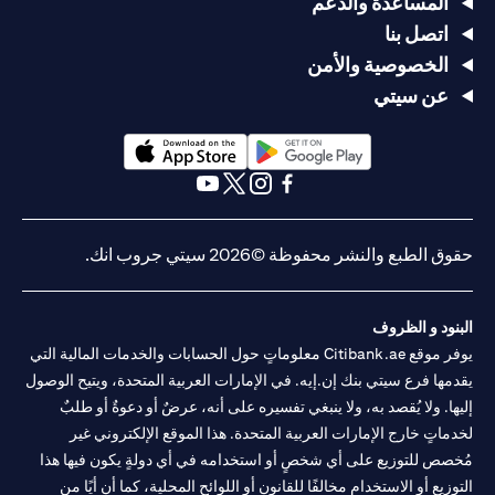
المساعدة والدعم
اتصل بنا
الخصوصية والأمن
عن سيتي
(opens in a new tab)
(opens in a new tab)
(opens in a new tab)
(opens in a new tab)
(opens in a new tab)
(opens in a new tab)
حقوق الطبع والنشر محفوظة ©2026 سيتي جروب انك.
البنود و الظروف
يوفر موقع Citibank.ae معلوماتٍ حول الحسابات والخدمات المالية التي
يقدمها فرع سيتي بنك إن.إيه. في الإمارات العربية المتحدة، ويتيح الوصول
إليها. ولا يُقصد به، ولا ينبغي تفسيره على أنه، عرضٌ أو دعوةٌ أو طلبٌ
لخدماتٍ خارج الإمارات العربية المتحدة. هذا الموقع الإلكتروني غير
مُخصص للتوزيع على أي شخصٍ أو استخدامه في أي دولةٍ يكون فيها هذا
التوزيع أو الاستخدام مخالفًا للقانون أو اللوائح المحلية، كما أن أيًا من