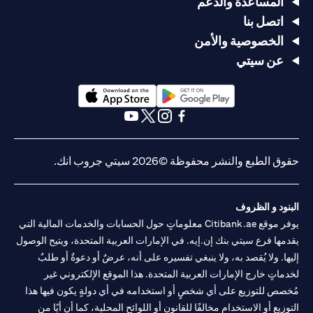
المساعدة والدعم
اتصل بنا
الخصوصية والأمن
عن سيتي
opens in a new tab
opens in a new tab
opens in a new tab
opens in a new tab
opens in a new tab
opens in a new tab
حقوق الطبع والنشر محفوظة ©2026 سيتي جروب انك.
البنود و الظروف
يوفر موقع Citibank.ae معلوماتٍ حول الحسابات والخدمات المالية التي
يقدمها فرع سيتي بنك إن.إيه. في الإمارات العربية المتحدة، ويتيح الوصول
إليها. ولا يُقصد به، ولا ينبغي تفسيره على أنه، عرضٌ أو دعوةٌ أو طلبٌ
لخدماتٍ خارج الإمارات العربية المتحدة. هذا الموقع الإلكتروني غير
مُخصص للتوزيع على أي شخصٍ أو استخدامه في أي دولةٍ يكون فيها هذا
التوزيع أو الاستخدام مخالفًا للقانون أو اللوائح المحلية، كما أن أيًا من