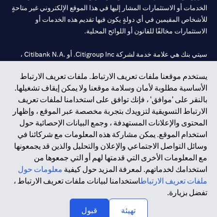
الخدمات أو الاستثمارات المشار إليها في هذا الموقع الإلكتروني غير متاحةٍ
للأشخاص المقيمين في أي دولةٍ يكون فيها تقديم هذه الخدمات أو
الاستثمارات مخالفًا للقانون أو اللوائح المحلية.
سيتي بنك هي علامة خدمة لشركة Citigroup Inc. أو .Citibank N.A ،
مستخدمة ومسجلة في جميع أنحاء العالم.
يستخدم موقعنا ملفات تعريف الارتباط. ملفات تعريف الارتباط
الأساسية مطلوبة لأمان وسلامة موقعنا ولا يمكن إيقاف تشغيلها.
سيتي بنك إن. إيه. الإمارات مسجل لدى مصرف الإمارات المركزي تحت
بالنقر على 'موافق' ، فإنك توافق على استخدامنا لملفات تعريف
أرقام التراخيص 202563 لفرع الوصل في دبي، 531989 لفرع مول
الارتباط التسويقية لتزويدك بتجربة مخصصة عبر الموقع ، وإظهار
الإمارات في دبي، و CN-1002019 لفرع أبوظبي. هاتف: 4000 311 04.
المحتوى والإعلانات المستهدفة ، وجمع البيانات الإحصائية حول
فرع سيتي بنك إن إيه - الإمارات العربية المتحدة مرخص من مصرف
استخدام الموقع. يمكن مشاركة هذه المعلومات مع شركائنا في
الإمارات العربية المتحدة المركزي كفرع لبنك أجنبي.
وسائل التواصل الاجتماعي والإعلان والتحليل والذين قد يجمعونها
سيتي بنك إن إيه الإمارات العربية المتحدة مرخص من هيئة الأوراق المالية
مع المعلومات الأخرى التي قدمتها لهم أو التي جمعوها من
والسلع في الإمارات العربية المتحدة ("SCA") للقيام بالنشاط المالي لـ أ)
استخدامك لخدماتهم. لمعرفة المزيد حول كيفية
معلومات حول
الاستشارات المالية والتعريف والترويج بموجب ترخيص رقم
ملفات تعريف الارتباط
استخدامنا لبيانات ملفات تعريف الارتباط ،
20200000097 ب) وسيط تداول في الأسواق الدولية بموجب ترخيص
تفضل بزيارة.
رقم 20200000198 ج) إدارة المحافظ بموجب ترخيص رقم
20200000240 د) الحفظ بموجب ترخيص رقم 602003.
تهيئة
قبول