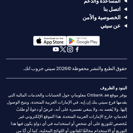
المساعدة والدعم
اتصل بنا
الخصوصية والأمن
عن سيتي
(opens in a new tab)
(opens in a new tab)
(opens in a new tab)
(opens in a new tab)
(opens in a new tab)
(opens in a new tab)
حقوق الطبع والنشر محفوظة ©2026 سيتي جروب انك.
البنود و الظروف
يوفر موقع Citibank.ae معلوماتٍ حول الحسابات والخدمات المالية التي
يقدمها فرع سيتي بنك إن.إيه. في الإمارات العربية المتحدة، ويتيح الوصول
إليها. ولا يُقصد به، ولا ينبغي تفسيره على أنه، عرضٌ أو دعوةٌ أو طلبٌ
لخدماتٍ خارج الإمارات العربية المتحدة. هذا الموقع الإلكتروني غير
مُخصص للتوزيع على أي شخصٍ أو استخدامه في أي دولةٍ يكون فيها هذا
التوزيع أو الاستخدام مخالفًا للقانون أو اللوائح المحلية، كما أن أيًا من