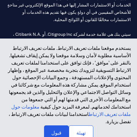
الخدمات أو الاستثمارات المشار إليها في هذا الموقع الإلكتروني غير متاحةٍ
للأشخاص المقيمين في أي دولةٍ يكون فيها تقديم هذه الخدمات أو
الاستثمارات مخالفًا للقانون أو اللوائح المحلية.
سيتي بنك هي علامة خدمة لشركة Citigroup Inc. أو .Citibank N.A ،
مستخدمة ومسجلة في جميع أنحاء العالم.
يستخدم موقعنا ملفات تعريف الارتباط. ملفات تعريف الارتباط
الأساسية مطلوبة لأمان وسلامة موقعنا ولا يمكن إيقاف تشغيلها.
سيتي بنك إن. إيه. الإمارات مسجل لدى مصرف الإمارات المركزي تحت
بالنقر على 'موافق' ، فإنك توافق على استخدامنا لملفات تعريف
أرقام التراخيص 202563 لفرع الوصل في دبي، 531989 لفرع مول
الارتباط التسويقية لتزويدك بتجربة مخصصة عبر الموقع ، وإظهار
الإمارات في دبي، و
CN-1002019
لفرع أبوظبي. هاتف: 4000 311 04.
المحتوى والإعلانات المستهدفة ، وجمع البيانات الإحصائية حول
فرع سيتي بنك إن إيه - الإمارات العربية المتحدة مرخص من مصرف
استخدام الموقع. يمكن مشاركة هذه المعلومات مع شركائنا في
الإمارات العربية المتحدة المركزي كفرع لبنك أجنبي.
وسائل التواصل الاجتماعي والإعلان والتحليل والذين قد يجمعونها
سيتي بنك إن إيه الإمارات العربية المتحدة مرخص من هيئة الأوراق المالية
مع المعلومات الأخرى التي قدمتها لهم أو التي جمعوها من
والسلع في الإمارات العربية المتحدة ("SCA") للقيام بالنشاط المالي لـ أ)
استخدامك لخدماتهم. لمعرفة المزيد حول كيفية
معلومات حول
الاستشارات المالية والتعريف والترويج بموجب ترخيص رقم
ملفات تعريف الارتباط
استخدامنا لبيانات ملفات تعريف الارتباط ،
20200000097 ب) وسيط تداول في الأسواق الدولية بموجب ترخيص
تفضل بزيارة.
رقم 20200000198 ج) إدارة المحافظ بموجب ترخيص رقم
20200000240 د) الحفظ بموجب ترخيص رقم 602003.
تهيئة
قبول