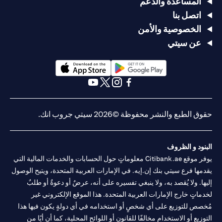
المساعدة والدعم
اتصل بنا
الخصوصية والأمن
عن سيتي
(opens in a new tab)
(opens in a new tab)
(opens in a new tab)
(opens in a new tab)
(opens in a new tab)
(opens in a new tab)
حقوق الطبع والنشر محفوظة ©2026 سيتي جروب انك.
البنود و الظروف
يوفر موقع Citibank.ae معلوماتٍ حول الحسابات والخدمات المالية التي
يقدمها فرع سيتي بنك إن.إيه. في الإمارات العربية المتحدة، ويتيح الوصول
إليها. ولا يُقصد به، ولا ينبغي تفسيره على أنه، عرضٌ أو دعوةٌ أو طلبٌ
لخدماتٍ خارج الإمارات العربية المتحدة. هذا الموقع الإلكتروني غير
مُخصص للتوزيع على أي شخصٍ أو استخدامه في أي دولةٍ يكون فيها هذا
التوزيع أو الاستخدام مخالفًا للقانون أو اللوائح المحلية، كما أن أيًا من