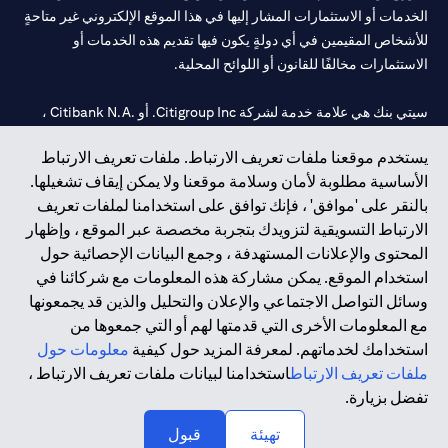
الخدمات أو الاستثمارات المشار إليها في هذا الموقع الإلكتروني غير متاحةٍ
للأشخاص المقيمين في أي دولةٍ يكون فيها تقديم هذه الخدمات أو
الاستثمارات مخالفًا للقانون أو اللوائح المحلية.
سيتي بنك هي علامة خدمة لشركة Citigroup Inc. أو .Citibank N.A ،
مستخدمة ومسجلة في جميع أنحاء العالم.
يستخدم موقعنا ملفات تعريف الارتباط. ملفات تعريف الارتباط
الأساسية مطلوبة لأمان وسلامة موقعنا ولا يمكن إيقاف تشغيلها.
سيتي بنك إن. إيه. الإمارات مسجل لدى مصرف الإمارات المركزي تحت
بالنقر على 'موافق' ، فإنك توافق على استخدامنا لملفات تعريف
أرقام التراخيص 202563 لفرع الوصل في دبي، 531989 لفرع مول
الارتباط التسويقية لتزويدك بتجربة مخصصة عبر الموقع ، وإظهار
الإمارات في دبي، و
CN-1002019
لفرع أبوظبي. هاتف: 4000 311 04.
المحتوى والإعلانات المستهدفة ، وجمع البيانات الإحصائية حول
فرع سيتي بنك إن إيه - الإمارات العربية المتحدة مرخص من مصرف
استخدام الموقع. يمكن مشاركة هذه المعلومات مع شركائنا في
الإمارات العربية المتحدة المركزي كفرع لبنك أجنبي.
وسائل التواصل الاجتماعي والإعلان والتحليل والذين قد يجمعونها
سيتي بنك إن إيه الإمارات العربية المتحدة مرخص من هيئة الأوراق المالية
مع المعلومات الأخرى التي قدمتها لهم أو التي جمعوها من
والسلع في الإمارات العربية المتحدة ("SCA") للقيام بالنشاط المالي لـ أ)
استخدامك لخدماتهم. لمعرفة المزيد حول كيفية
معلومات حول
الاستشارات المالية والتعريف والترويج بموجب ترخيص رقم
ملفات تعريف الارتباط
استخدامنا لبيانات ملفات تعريف الارتباط ،
20200000097 ب) وسيط تداول في الأسواق الدولية بموجب ترخيص
تفضل بزيارة.
رقم 20200000198 ج) إدارة المحافظ بموجب ترخيص رقم
20200000240 د) الحفظ بموجب ترخيص رقم 602003.
تهيئة
قبول