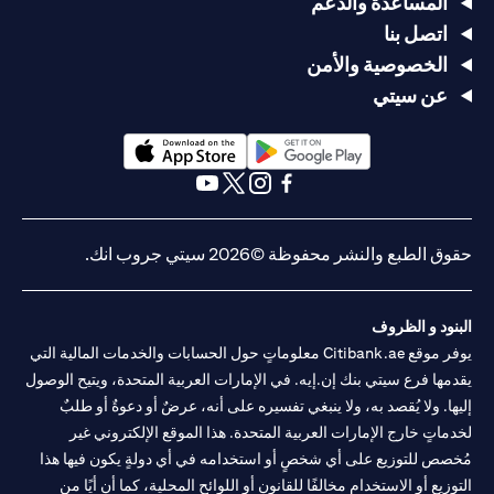
المساعدة والدعم
اتصل بنا
الخصوصية والأمن
عن سيتي
(opens in a new tab)
(opens in a new tab)
(opens in a new tab)
(opens in a new tab)
(opens in a new tab)
(opens in a new tab)
حقوق الطبع والنشر محفوظة ©2026 سيتي جروب انك.
البنود و الظروف
يوفر موقع Citibank.ae معلوماتٍ حول الحسابات والخدمات المالية التي
يقدمها فرع سيتي بنك إن.إيه. في الإمارات العربية المتحدة، ويتيح الوصول
إليها. ولا يُقصد به، ولا ينبغي تفسيره على أنه، عرضٌ أو دعوةٌ أو طلبٌ
لخدماتٍ خارج الإمارات العربية المتحدة. هذا الموقع الإلكتروني غير
مُخصص للتوزيع على أي شخصٍ أو استخدامه في أي دولةٍ يكون فيها هذا
التوزيع أو الاستخدام مخالفًا للقانون أو اللوائح المحلية، كما أن أيًا من