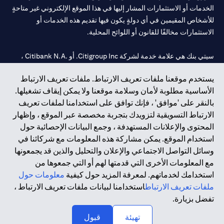
الخدمات أو الاستثمارات المشار إليها في هذا الموقع الإلكتروني غير متاحةٍ
للأشخاص المقيمين في أي دولةٍ يكون فيها تقديم هذه الخدمات أو
الاستثمارات مخالفًا للقانون أو اللوائح المحلية.
سيتي بنك هي علامة خدمة لشركة Citigroup Inc. أو .Citibank N.A ،
مستخدمة ومسجلة في جميع أنحاء العالم.
يستخدم موقعنا ملفات تعريف الارتباط. ملفات تعريف الارتباط
الأساسية مطلوبة لأمان وسلامة موقعنا ولا يمكن إيقاف تشغيلها.
سيتي بنك إن. إيه. الإمارات مسجل لدى مصرف الإمارات المركزي تحت
بالنقر على 'موافق' ، فإنك توافق على استخدامنا لملفات تعريف
أرقام التراخيص 202563 لفرع الوصل في دبي، 531989 لفرع مول
الارتباط التسويقية لتزويدك بتجربة مخصصة عبر الموقع ، وإظهار
الإمارات في دبي، و
CN-1002019
لفرع أبوظبي. هاتف: 4000 311 04.
المحتوى والإعلانات المستهدفة ، وجمع البيانات الإحصائية حول
فرع سيتي بنك إن إيه - الإمارات العربية المتحدة مرخص من مصرف
استخدام الموقع. يمكن مشاركة هذه المعلومات مع شركائنا في
الإمارات العربية المتحدة المركزي كفرع لبنك أجنبي.
وسائل التواصل الاجتماعي والإعلان والتحليل والذين قد يجمعونها
سيتي بنك إن إيه الإمارات العربية المتحدة مرخص من هيئة الأوراق المالية
مع المعلومات الأخرى التي قدمتها لهم أو التي جمعوها من
والسلع في الإمارات العربية المتحدة ("SCA") للقيام بالنشاط المالي لـ أ)
استخدامك لخدماتهم. لمعرفة المزيد حول كيفية
معلومات حول
الاستشارات المالية والتعريف والترويج بموجب ترخيص رقم
ملفات تعريف الارتباط
استخدامنا لبيانات ملفات تعريف الارتباط ،
20200000097 ب) وسيط تداول في الأسواق الدولية بموجب ترخيص
تفضل بزيارة.
رقم 20200000198 ج) إدارة المحافظ بموجب ترخيص رقم
20200000240 د) الحفظ بموجب ترخيص رقم 602003.
تهيئة
قبول