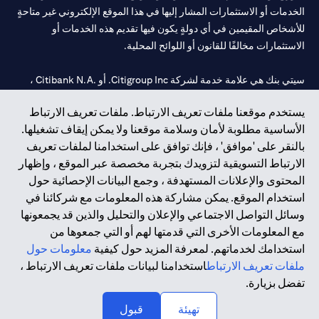
الخدمات أو الاستثمارات المشار إليها في هذا الموقع الإلكتروني غير متاحةٍ
للأشخاص المقيمين في أي دولةٍ يكون فيها تقديم هذه الخدمات أو
الاستثمارات مخالفًا للقانون أو اللوائح المحلية.
سيتي بنك هي علامة خدمة لشركة Citigroup Inc. أو .Citibank N.A ،
مستخدمة ومسجلة في جميع أنحاء العالم.
يستخدم موقعنا ملفات تعريف الارتباط. ملفات تعريف الارتباط
الأساسية مطلوبة لأمان وسلامة موقعنا ولا يمكن إيقاف تشغيلها.
سيتي بنك إن. إيه. الإمارات مسجل لدى مصرف الإمارات المركزي تحت
بالنقر على 'موافق' ، فإنك توافق على استخدامنا لملفات تعريف
أرقام التراخيص 202563 لفرع الوصل في دبي، 531989 لفرع مول
الارتباط التسويقية لتزويدك بتجربة مخصصة عبر الموقع ، وإظهار
الإمارات في دبي، و
CN-1002019
لفرع أبوظبي. هاتف: 4000 311 04.
المحتوى والإعلانات المستهدفة ، وجمع البيانات الإحصائية حول
فرع سيتي بنك إن إيه - الإمارات العربية المتحدة مرخص من مصرف
استخدام الموقع. يمكن مشاركة هذه المعلومات مع شركائنا في
الإمارات العربية المتحدة المركزي كفرع لبنك أجنبي.
وسائل التواصل الاجتماعي والإعلان والتحليل والذين قد يجمعونها
سيتي بنك إن إيه الإمارات العربية المتحدة مرخص من هيئة الأوراق المالية
مع المعلومات الأخرى التي قدمتها لهم أو التي جمعوها من
والسلع في الإمارات العربية المتحدة ("SCA") للقيام بالنشاط المالي لـ أ)
استخدامك لخدماتهم. لمعرفة المزيد حول كيفية
معلومات حول
الاستشارات المالية والتعريف والترويج بموجب ترخيص رقم
ملفات تعريف الارتباط
استخدامنا لبيانات ملفات تعريف الارتباط ،
20200000097 ب) وسيط تداول في الأسواق الدولية بموجب ترخيص
تفضل بزيارة.
رقم 20200000198 ج) إدارة المحافظ بموجب ترخيص رقم
20200000240 د) الحفظ بموجب ترخيص رقم 602003.
تهيئة
قبول