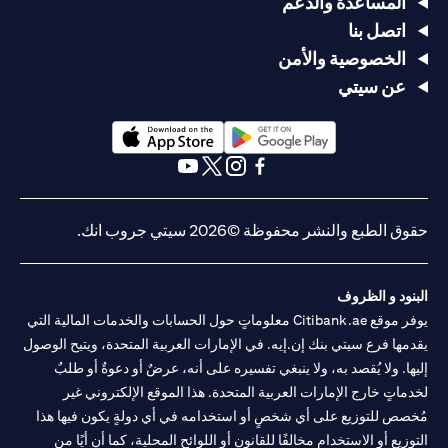
المساعدة والدعم
اتصل بنا
الخصوصية والأمن
عن سيتي
(opens in a new tab)
(opens in a new tab)
(opens in a new tab)
(opens in a new tab)
(opens in a new tab)
(opens in a new tab)
حقوق الطبع والنشر محفوظة ©2026 سيتي جروب انك.
البنود و الظروف
يوفر موقع Citibank.ae معلوماتٍ حول الحسابات والخدمات المالية التي
يقدمها فرع سيتي بنك إن.إيه. في الإمارات العربية المتحدة، ويتيح الوصول
إليها. ولا يُقصد به، ولا ينبغي تفسيره على أنه، عرضٌ أو دعوةٌ أو طلبٌ
لخدماتٍ خارج الإمارات العربية المتحدة. هذا الموقع الإلكتروني غير
مُخصص للتوزيع على أي شخصٍ أو استخدامه في أي دولةٍ يكون فيها هذا
التوزيع أو الاستخدام مخالفًا للقانون أو اللوائح المحلية، كما أن أيًا من