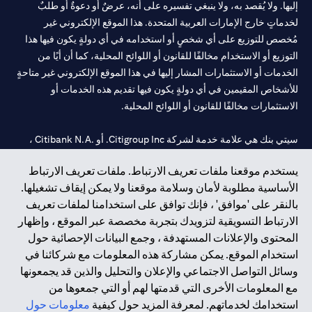
إليها. ولا يُقصد به، ولا ينبغي تفسيره على أنه، عرضٌ أو دعوةٌ أو طلبٌ
لخدماتٍ خارج الإمارات العربية المتحدة. هذا الموقع الإلكتروني غير
مُخصص للتوزيع على أي شخصٍ أو استخدامه في أي دولةٍ يكون فيها هذا
التوزيع أو الاستخدام مخالفًا للقانون أو اللوائح المحلية، كما أن أيًا من
الخدمات أو الاستثمارات المشار إليها في هذا الموقع الإلكتروني غير متاحةٍ
للأشخاص المقيمين في أي دولةٍ يكون فيها تقديم هذه الخدمات أو
الاستثمارات مخالفًا للقانون أو اللوائح المحلية.
سيتي بنك هي علامة خدمة لشركة Citigroup Inc. أو .Citibank N.A ،
مستخدمة ومسجلة في جميع أنحاء العالم.
يستخدم موقعنا ملفات تعريف الارتباط. ملفات تعريف الارتباط
الأساسية مطلوبة لأمان وسلامة موقعنا ولا يمكن إيقاف تشغيلها.
سيتي بنك إن. إيه. الإمارات مسجل لدى مصرف الإمارات المركزي تحت
بالنقر على 'موافق' ، فإنك توافق على استخدامنا لملفات تعريف
أرقام التراخيص 202563 لفرع الوصل في دبي، 531989 لفرع مول
الارتباط التسويقية لتزويدك بتجربة مخصصة عبر الموقع ، وإظهار
الإمارات في دبي، و CN-1002019 لفرع أبوظبي. هاتف: 4000 311 04.
المحتوى والإعلانات المستهدفة ، وجمع البيانات الإحصائية حول
فرع سيتي بنك إن إيه - الإمارات العربية المتحدة مرخص من مصرف
استخدام الموقع. يمكن مشاركة هذه المعلومات مع شركائنا في
الإمارات العربية المتحدة المركزي كفرع لبنك أجنبي.
وسائل التواصل الاجتماعي والإعلان والتحليل والذين قد يجمعونها
سيتي بنك إن إيه الإمارات العربية المتحدة مرخص من هيئة الأوراق المالية
مع المعلومات الأخرى التي قدمتها لهم أو التي جمعوها من
والسلع في الإمارات العربية المتحدة ("SCA") للقيام بالنشاط المالي لـ أ)
استخدامك لخدماتهم. لمعرفة المزيد حول كيفية
معلومات حول
الاستشارات المالية والتعريف والترويج بموجب ترخيص رقم