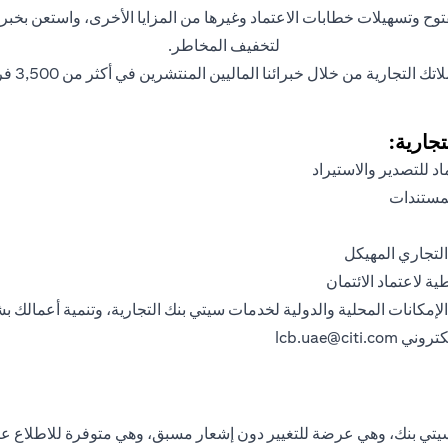
توح وتسهيلات خطابات الاعتماد وغيرها من المزايا الأخرى، واستعن بخب
لتخفيف المخاطر.
برائنا الماليين المنتشرين في أكثر من 3,500 فرع في أكثر من 100 دولة ومنطقة حول العالم.
جارية:
د للتصدير والاستيراد
لمستندات
التجاري المهيكل
ة لاعتماد الائتمان
لكتروني
lcb.uae@citi.com
ي بنك، وهي عرضة للتغيير دون إشعار مسبق، وهي متوفرة للاطلاع عند 