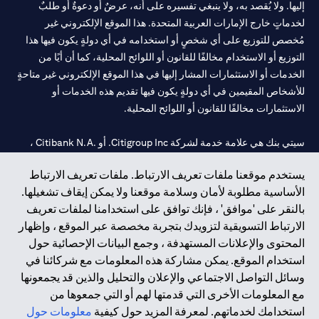
إليها. ولا يُقصد به، ولا ينبغي تفسيره على أنه، عرضٌ أو دعوةٌ أو طلبٌ
لخدماتٍ خارج الإمارات العربية المتحدة. هذا الموقع الإلكتروني غير
مُخصص للتوزيع على أي شخصٍ أو استخدامه في أي دولةٍ يكون فيها هذا
التوزيع أو الاستخدام مخالفًا للقانون أو اللوائح المحلية، كما أن أيًا من
الخدمات أو الاستثمارات المشار إليها في هذا الموقع الإلكتروني غير متاحةٍ
للأشخاص المقيمين في أي دولةٍ يكون فيها تقديم هذه الخدمات أو
الاستثمارات مخالفًا للقانون أو اللوائح المحلية.
سيتي بنك هي علامة خدمة لشركة Citigroup Inc. أو .Citibank N.A ،
مستخدمة ومسجلة في جميع أنحاء العالم.
يستخدم موقعنا ملفات تعريف الارتباط. ملفات تعريف الارتباط
الأساسية مطلوبة لأمان وسلامة موقعنا ولا يمكن إيقاف تشغيلها.
سيتي بنك إن. إيه. الإمارات مسجل لدى مصرف الإمارات المركزي تحت
بالنقر على 'موافق' ، فإنك توافق على استخدامنا لملفات تعريف
أرقام التراخيص 202563 لفرع الوصل في دبي، 531989 لفرع مول
الارتباط التسويقية لتزويدك بتجربة مخصصة عبر الموقع ، وإظهار
الإمارات في دبي، و
CN-1002019
لفرع أبوظبي. هاتف: 4000 311 04.
المحتوى والإعلانات المستهدفة ، وجمع البيانات الإحصائية حول
فرع سيتي بنك إن إيه - الإمارات العربية المتحدة مرخص من مصرف
استخدام الموقع. يمكن مشاركة هذه المعلومات مع شركائنا في
الإمارات العربية المتحدة المركزي كفرع لبنك أجنبي.
وسائل التواصل الاجتماعي والإعلان والتحليل والذين قد يجمعونها
سيتي بنك إن إيه الإمارات العربية المتحدة مرخص من هيئة الأوراق المالية
مع المعلومات الأخرى التي قدمتها لهم أو التي جمعوها من
والسلع في الإمارات العربية المتحدة ("SCA") للقيام بالنشاط المالي لـ أ)
استخدامك لخدماتهم. لمعرفة المزيد حول كيفية
معلومات حول
الاستشارات المالية والتعريف والترويج بموجب ترخيص رقم