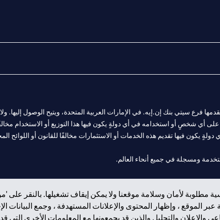
المالية التي يقدمها فرع سيتي بنك إن.إيه. في الإمارات العربية المتحدة، ويتيح الوصول إليه
لى أي شخصٍ أو استخدامه في أي دولةٍ يكون فيها هذا التوزيع أو الاستخدام مخالفًا ل
ولةٍ يكون فيها تقديم هذه الخدمات أو الاستثمارات مخالفًا للقانون أو اللوائح المح
 مول الإمارات في دبي، و
ة مطلوبة لأمان وسلامة موقعنا ولا يمكن إيقاف تشغيلها. بالنقر على 'مو
ت العربية المتحدة المركزي كفرع لبنك أجنبي.
بر الموقع ، وإظهار المحتوى والإعلانات المستهدفة ، وجمع البيانات ال
 والإعلان والتحليل والذين قد يجمعونها مع المعلومات الأخرى التي قدم