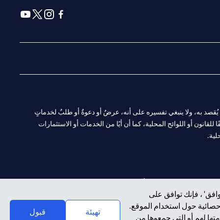
(opens in a new tab)
(opens in a new tab)
(opens in a new tab)
(opens in a new tab)
ا. ولا يُقصد به، ولا ينبغي تفسيره على أنه، عرضٌ أو دعوةٌ أو طلبٌ لخدماتٍ
لقانون أو اللوائح المحلية، كما أن أيًا من الخدمات أو الاستثمارات
لية.
CN-1002019
لفرع أبوظبي. هاتف: 4000 311 04.
افق' ، فإنك توافق على
إحصائية حول استخدام الموقع.
سيتي بنك إن إيه الإمارات العربية المتحدة مرخص من هيئة الأوراق المالية والسلع في الإمارات العربية المتحدة ("SCA") للقيام بالنشاط المالي لـ أ) الاستشارات المالية والتعريف والترويج بموجب ترخيص رقم 20200000097 ب)
تهيئة
قبول
تها لهم أو التي جمعوها من