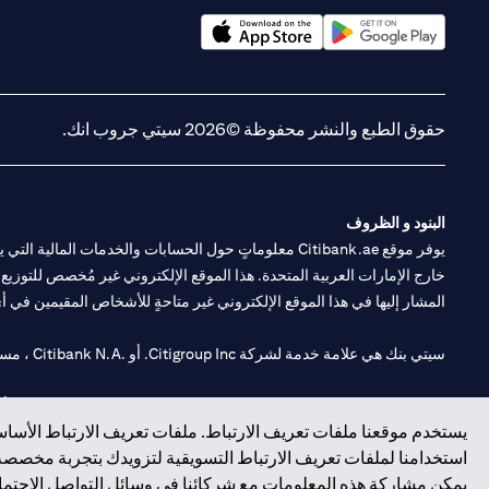
(opens in a new tab)
(opens in a new tab)
حقوق الطبع والنشر محفوظة ©2026 سيتي جروب انك.
البنود و الظروف
يوفر موقع Citibank.ae معلوماتٍ حول الحسابات والخدمات 
خارج الإمارات العربية المتحدة. هذا الموقع الإلكتروني غير مُخصص للتوزيع ع
المشار إليها في هذا الموقع الإلكتروني غير متاحةٍ للأشخاص المقيمين في أي د
سيتي بنك هي علامة خدمة لشركة Citigroup Inc. أو .Citibank N.A ، مستخدمة ومسجلة في جميع أنحاء العالم.
سيتي بنك إن. إيه. الإمارات مسجل لدى مصرف الإمارات المركزي تحت أرقام التراخيص 202563 لفرع الوصل في دبي، 531989 لفرع
يستخدم موقعنا ملفات تعريف الارتباط. ملفات تعريف الارتباط الأساسي
فرع سيتي بنك إن إيه - الإمارات العربية المتحدة مرخص من مصرف الإمارا
استخدامنا لملفات تعريف الارتباط التسويقية لتزويدك بتجربة مخصصة ع
يمكن مشاركة هذه المعلومات مع شركائنا في وسائل التواصل الاجتماعي
وسيط تداول في الأسواق الدولية بموجب ترخيص رقم 20200000198 ج) إدارة المحافظ بموجب ترخيص رقم 20200000240 د) الحفظ بموجب ترخيص رقم 602003.