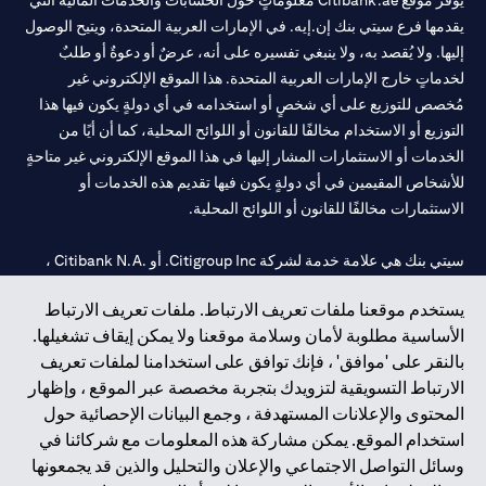
يوفر موقع Citibank.ae معلوماتٍ حول الحسابات والخدمات المالية التي
يقدمها فرع سيتي بنك إن.إيه. في الإمارات العربية المتحدة، ويتيح الوصول
إليها. ولا يُقصد به، ولا ينبغي تفسيره على أنه، عرضٌ أو دعوةٌ أو طلبٌ
لخدماتٍ خارج الإمارات العربية المتحدة. هذا الموقع الإلكتروني غير
مُخصص للتوزيع على أي شخصٍ أو استخدامه في أي دولةٍ يكون فيها هذا
التوزيع أو الاستخدام مخالفًا للقانون أو اللوائح المحلية، كما أن أيًا من
الخدمات أو الاستثمارات المشار إليها في هذا الموقع الإلكتروني غير متاحةٍ
للأشخاص المقيمين في أي دولةٍ يكون فيها تقديم هذه الخدمات أو
الاستثمارات مخالفًا للقانون أو اللوائح المحلية.
سيتي بنك هي علامة خدمة لشركة Citigroup Inc. أو .Citibank N.A ،
مستخدمة ومسجلة في جميع أنحاء العالم.
يستخدم موقعنا ملفات تعريف الارتباط. ملفات تعريف الارتباط
الأساسية مطلوبة لأمان وسلامة موقعنا ولا يمكن إيقاف تشغيلها.
سيتي بنك إن. إيه. الإمارات مسجل لدى مصرف الإمارات المركزي تحت
بالنقر على 'موافق' ، فإنك توافق على استخدامنا لملفات تعريف
أرقام التراخيص 202563 لفرع الوصل في دبي، 531989 لفرع مول
الارتباط التسويقية لتزويدك بتجربة مخصصة عبر الموقع ، وإظهار
الإمارات في دبي، و
CN-1002019
لفرع أبوظبي. هاتف: 4000 311 04.
المحتوى والإعلانات المستهدفة ، وجمع البيانات الإحصائية حول
فرع سيتي بنك إن إيه - الإمارات العربية المتحدة مرخص من مصرف
استخدام الموقع. يمكن مشاركة هذه المعلومات مع شركائنا في
الإمارات العربية المتحدة المركزي كفرع لبنك أجنبي.
وسائل التواصل الاجتماعي والإعلان والتحليل والذين قد يجمعونها
سيتي بنك إن إيه الإمارات العربية المتحدة مرخص من هيئة الأوراق المالية