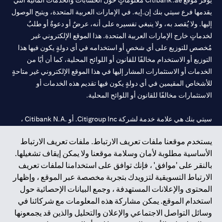
يوفر موقع Citibank.ae معلوماتٍ حول الحسابات والخدمات المالية التي
يقدمها فرع سيتي بنك إن.إيه. في الإمارات العربية المتحدة، ويتيح الوصول
إليها. ولا يُقصد به، ولا ينبغي تفسيره على أنه، عرضٌ أو دعوةٌ أو طلبٌ
لخدماتٍ خارج الإمارات العربية المتحدة. هذا الموقع الإلكتروني غير
مُخصص للتوزيع على أي شخصٍ أو استخدامه في أي دولةٍ يكون فيها هذا
التوزيع أو الاستخدام مخالفًا للقانون أو اللوائح المحلية، كما أن أيًا من
الخدمات أو الاستثمارات المشار إليها في هذا الموقع الإلكتروني غير متاحةٍ
للأشخاص المقيمين في أي دولةٍ يكون فيها تقديم هذه الخدمات أو
الاستثمارات مخالفًا للقانون أو اللوائح المحلية.
سيتي بنك هي علامة خدمة لشركة Citigroup Inc. أو .Citibank N.A ،
مستخدمة ومسجلة في جميع أنحاء العالم.
يستخدم موقعنا ملفات تعريف الارتباط. ملفات تعريف الارتباط
الأساسية مطلوبة لأمان وسلامة موقعنا ولا يمكن إيقاف تشغيلها.
سيتي بنك إن. إيه. الإمارات مسجل لدى مصرف الإمارات المركزي تحت
بالنقر على 'موافق' ، فإنك توافق على استخدامنا لملفات تعريف
أرقام التراخيص 202563 لفرع الوصل في دبي، 531989 لفرع مول
الارتباط التسويقية لتزويدك بتجربة مخصصة عبر الموقع ، وإظهار
الإمارات في دبي، و
CN-1002019
لفرع أبوظبي. هاتف: 4000 311 04.
المحتوى والإعلانات المستهدفة ، وجمع البيانات الإحصائية حول
فرع سيتي بنك إن إيه - الإمارات العربية المتحدة مرخص من مصرف
استخدام الموقع. يمكن مشاركة هذه المعلومات مع شركائنا في
الإمارات العربية المتحدة المركزي كفرع لبنك أجنبي.
وسائل التواصل الاجتماعي والإعلان والتحليل والذين قد يجمعونها
سيتي بنك إن إيه الإمارات العربية المتحدة مرخص من هيئة الأوراق المالية