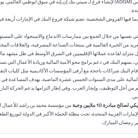
وفي عام 2018، حصلت سيتي على رخصة من سوق أبوظبي العالمي (ADGM) لإنشاء فرع لـ سيتي بنك إن
دة.
كي، بما فيها القروض الشخصية. تضم شبكة فروع البنك في الإمارات أربعة
يتي نفسها من خلال الجمع بين ممارسات الاندماج والاستحواذ على المست
 من الخبرة العالمية في منتجات الصناعة المصرفية، والعلاقات المحلية ال
 متزايد لقاعدة عملائها الإقليميين في الشرق الأوسط في ظل مشهد مالي 
سهم البنك في دعم برامج محو الأمية المالية وريادة الأعمال التي تس
ية، أقام البنك شراكات ناجحة مع أرقى المؤسسات الأكاديمية مثل كليات التق
والمالية على مدى السنوات الخمس عشرة الماضية، بهدف المساعدة في تط
ل التوظيف، وإنجاز العرب. وفي إطار التزامها بدعم الحركة البارالمب
لصالح مبادرة 10 ملايين وجبة
من مؤسسة محمد بن راشد للأعمال الخي
ر رمضان المبارك.