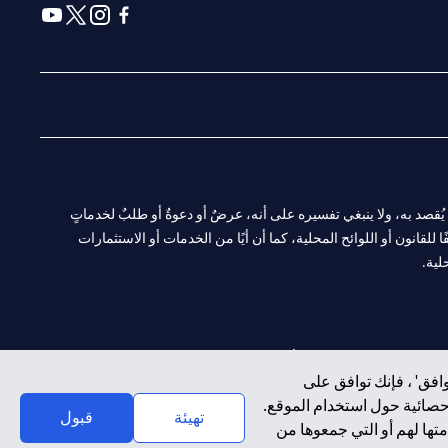
(opens in a new tab)
(opens in a new tab)
(opens in a new tab)
(opens in a new tab)
ا. ولا يُقصد به، ولا ينبغي تفسيره على أنه، عرضٌ أو دعوةٌ أو طلبٌ لخدماتٍ
لقانون أو اللوائح المحلية، كما أن أيًا من الخدمات أو الاستثمارات
لية.
CN-1002019
لفرع أبوظبي. هاتف: 4000 311 04.
افق' ، فإنك توافق على
إحصائية حول استخدام الموقع.
سيتي بنك إن إيه الإمارات العربية المتحدة مرخص من هيئة الأوراق المالية والسلع في الإمارات العربية المتحدة ("SCA") للقيام بالنشاط المالي لـ أ) الاستشارات المالية والتعريف والترويج بموجب ترخيص رقم 20200000097 ب)
تهيئة
قبول
تها لهم أو التي جمعوها من