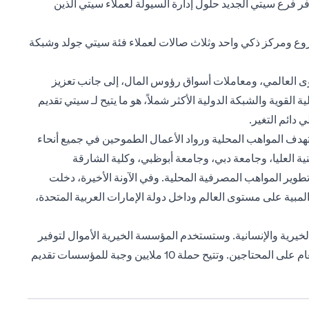
.إيه في سوق أبوظبي العالمي. يوفر فرع سيتي الجديد حلول إدارة السيولة لعملاء سيتي الذين
 فروع ومركز ذكي واحد وثلاث صالات لعملاء فئة سيتي جولد وشبكة
وى العالمي، ومعاملات أسواق رؤوس المال، إلى جانب تعزيز
قوية والشبكة الدولية الأكثر شملاً، هو ما يتيح لـ سيتي تقديم
دائم التغير.
تهدف المواهب المحلية ورواد الأعمال الطموحين في جميع أنحاء
نية العليا، وجامعة دبي، وجامعة أبوظبي، وكلية الشارقة
وير المواهب المصرفية المحلية. وفي الآونة الأخيرة، دخلت
ية على مستوى العالم وداخل دولة الإمارات العربية المتحدة،
رية والإنسانية. وستستخدم المؤسسة الخيرية الأموال لتوفير
20 ألف وجبة للفئات المتضررة من تفشي فيروس كوفيد-19 في الإمارات العربية المتحدة، تحت مظلة الحملة الأكبر في الدولة لتوزيع الطعام على المحتاجين. وتتيح حملة 10 ملايين وجبة للمؤسسات تقديم