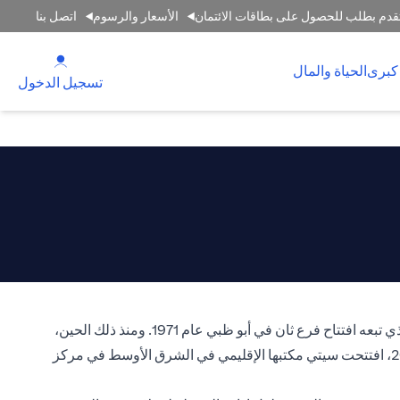
قدم بطلب للحصول على بطاقات الائتمان
الأسعار والرسوم
اتصل بنا
(opens in a new tab)
كبرى
الحياة والمال
(opens in a new tab)
تسجيل الدخول
انطلقت رحلة سيتي في الإمارات العربية المتحدة في عام 1964 عندما افتتح سيتي بنك، وهو عضو في سيتي جروب، فرعه الأول في دبي الذي تبعه افتتاح فرع ثان في أبو ظبي عام 1971. ومنذ ذلك الحين،
اشتهر سيتي بنك الإمارات بتميزه المتواصل في تقديم أحدث المنتجات والخدمات المصرفية لسوق الإمارات العربية المتحدة. وفي عام 2006، افتتحت سيتي مكتبها الإقليمي في الشرق الأوسط في مركز