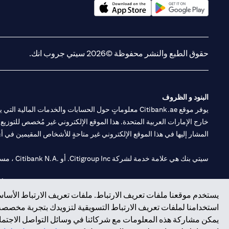
(opens in a new tab)
(opens in a new tab)
حقوق الطبع والنشر محفوظة ©2026 سيتي جروب انك.
البنود و الظروف
يوفر موقع Citibank.ae معلوماتٍ حول الحسابات والخدمات 
خارج الإمارات العربية المتحدة. هذا الموقع الإلكتروني غير مُخصص للتوزيع ع
المشار إليها في هذا الموقع الإلكتروني غير متاحةٍ للأشخاص المقيمين في أي د
سيتي بنك هي علامة خدمة لشركة Citigroup Inc. أو .Citibank N.A ، مستخدمة ومسجلة في جميع أنحاء العالم.
سيتي بنك إن. إيه. الإمارات مسجل لدى مصرف الإمارات المركزي تحت أرقام التراخيص 202563 لفرع الوصل في دبي، 531989 لفرع
يستخدم موقعنا ملفات تعريف الارتباط. ملفات تعريف الارتباط الأساسي
فرع سيتي بنك إن إيه - الإمارات العربية المتحدة مرخص من مصرف الإمارا
استخدامنا لملفات تعريف الارتباط التسويقية لتزويدك بتجربة مخصصة ع
يمكن مشاركة هذه المعلومات مع شركائنا في وسائل التواصل الاجتماعي
وسيط تداول في الأسواق الدولية بموجب ترخيص رقم 20200000198 ج) إدارة المحافظ بموجب ترخيص رقم 20200000240 د) الحفظ بموجب ترخيص رقم 602003.