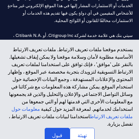
الخدمات أو الاستثمارات المشار إليها في هذا الموقع الإلكتروني غير متاحةٍ
للأشخاص المقيمين في أي دولةٍ يكون فيها تقديم هذه الخدمات أو
الاستثمارات مخالفًا للقانون أو اللوائح المحلية.
سيتي بنك هي علامة خدمة لشركة Citigroup Inc. أو .Citibank N.A ،
مستخدمة ومسجلة في جميع أنحاء العالم.
يستخدم موقعنا ملفات تعريف الارتباط. ملفات تعريف الارتباط
الأساسية مطلوبة لأمان وسلامة موقعنا ولا يمكن إيقاف تشغيلها.
سيتي بنك إن. إيه. الإمارات مسجل لدى مصرف الإمارات المركزي تحت
بالنقر على 'موافق' ، فإنك توافق على استخدامنا لملفات تعريف
أرقام التراخيص 202563 لفرع الوصل في دبي، 531989 لفرع مول
الارتباط التسويقية لتزويدك بتجربة مخصصة عبر الموقع ، وإظهار
الإمارات في دبي، و CN-1002019 لفرع أبوظبي. هاتف: 4000 311 04.
المحتوى والإعلانات المستهدفة ، وجمع البيانات الإحصائية حول
فرع سيتي بنك إن إيه - الإمارات العربية المتحدة مرخص من مصرف
استخدام الموقع. يمكن مشاركة هذه المعلومات مع شركائنا في
الإمارات العربية المتحدة المركزي كفرع لبنك أجنبي.
وسائل التواصل الاجتماعي والإعلان والتحليل والذين قد يجمعونها
سيتي بنك إن إيه الإمارات العربية المتحدة مرخص من هيئة الأوراق المالية
مع المعلومات الأخرى التي قدمتها لهم أو التي جمعوها من
والسلع في الإمارات العربية المتحدة ("SCA") للقيام بالنشاط المالي لـ أ)
استخدامك لخدماتهم. لمعرفة المزيد حول كيفية
معلومات حول
الاستشارات المالية والتعريف والترويج بموجب ترخيص رقم
ملفات تعريف الارتباط
استخدامنا لبيانات ملفات تعريف الارتباط ،
20200000097 ب) وسيط تداول في الأسواق الدولية بموجب ترخيص
تفضل بزيارة.
رقم 20200000198 ج) إدارة المحافظ بموجب ترخيص رقم
20200000240 د) الحفظ بموجب ترخيص رقم 602003.
تهيئة
قبول