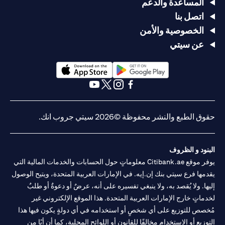
المساعدة والدعم
اتصل بنا
الخصوصية والأمن
عن سيتي
opens in a new tab
opens in a new tab
opens in a new tab
opens in a new tab
opens in a new tab
opens in a new tab
حقوق الطبع والنشر محفوظة ©2026 سيتي جروب انك.
البنود و الظروف
يوفر موقع Citibank.ae معلوماتٍ حول الحسابات والخدمات المالية التي
يقدمها فرع سيتي بنك إن.إيه. في الإمارات العربية المتحدة، ويتيح الوصول
إليها. ولا يُقصد به، ولا ينبغي تفسيره على أنه، عرضٌ أو دعوةٌ أو طلبٌ
لخدماتٍ خارج الإمارات العربية المتحدة. هذا الموقع الإلكتروني غير
مُخصص للتوزيع على أي شخصٍ أو استخدامه في أي دولةٍ يكون فيها هذا
التوزيع أو الاستخدام مخالفًا للقانون أو اللوائح المحلية، كما أن أيًا من