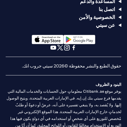
المساعدة والدعم
اتصل بنا
الخصوصية والأمن
عن سيتي
(opens in a new tab)
(opens in a new tab)
(opens in a new tab)
(opens in a new tab)
(opens in a new tab)
(opens in a new tab)
حقوق الطبع والنشر محفوظة ©2026 سيتي جروب انك.
البنود و الظروف
يوفر موقع Citibank.ae معلوماتٍ حول الحسابات والخدمات المالية التي
يقدمها فرع سيتي بنك إن.إيه. في الإمارات العربية المتحدة، ويتيح الوصول
إليها. ولا يُقصد به، ولا ينبغي تفسيره على أنه، عرضٌ أو دعوةٌ أو طلبٌ
لخدماتٍ خارج الإمارات العربية المتحدة. هذا الموقع الإلكتروني غير
مُخصص للتوزيع على أي شخصٍ أو استخدامه في أي دولةٍ يكون فيها هذا
التوزيع أو الاستخدام مخالفًا للقانون أو اللوائح المحلية، كما أن أيًا من