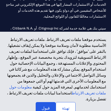
الخدمات أو الاستثمارات المشار إليها في هذا الموقع الإلكتروني غير متاحةٍ
للأشخاص المقيمين في أي دولةٍ يكون فيها تقديم هذه الخدمات أو
الاستثمارات مخالفًا للقانون أو اللوائح المحلية.
سيتي بنك هي علامة خدمة لشركة Citigroup Inc. أو .Citibank N.A ،
مستخدمة ومسجلة في جميع أنحاء العالم.
يستخدم موقعنا ملفات تعريف الارتباط. ملفات تعريف الارتباط
الأساسية مطلوبة لأمان وسلامة موقعنا ولا يمكن إيقاف تشغيلها.
سيتي بنك إن. إيه. الإمارات مسجل لدى مصرف الإمارات المركزي تحت
بالنقر على 'موافق' ، فإنك توافق على استخدامنا لملفات تعريف
أرقام التراخيص 202563 لفرع الوصل في دبي، 531989 لفرع مول
الارتباط التسويقية لتزويدك بتجربة مخصصة عبر الموقع ، وإظهار
الإمارات في دبي، و
CN-1002019
لفرع أبوظبي. هاتف: 4000 311 04.
المحتوى والإعلانات المستهدفة ، وجمع البيانات الإحصائية حول
فرع سيتي بنك إن إيه - الإمارات العربية المتحدة مرخص من مصرف
استخدام الموقع. يمكن مشاركة هذه المعلومات مع شركائنا في
الإمارات العربية المتحدة المركزي كفرع لبنك أجنبي.
وسائل التواصل الاجتماعي والإعلان والتحليل والذين قد يجمعونها
سيتي بنك إن إيه الإمارات العربية المتحدة مرخص من هيئة الأوراق المالية
مع المعلومات الأخرى التي قدمتها لهم أو التي جمعوها من
والسلع في الإمارات العربية المتحدة ("SCA") للقيام بالنشاط المالي لـ أ)
استخدامك لخدماتهم. لمعرفة المزيد حول كيفية
معلومات حول
الاستشارات المالية والتعريف والترويج بموجب ترخيص رقم
ملفات تعريف الارتباط
استخدامنا لبيانات ملفات تعريف الارتباط ،
20200000097 ب) وسيط تداول في الأسواق الدولية بموجب ترخيص
تفضل بزيارة.
رقم 20200000198 ج) إدارة المحافظ بموجب ترخيص رقم
20200000240 د) الحفظ بموجب ترخيص رقم 602003.
تهيئة
قبول