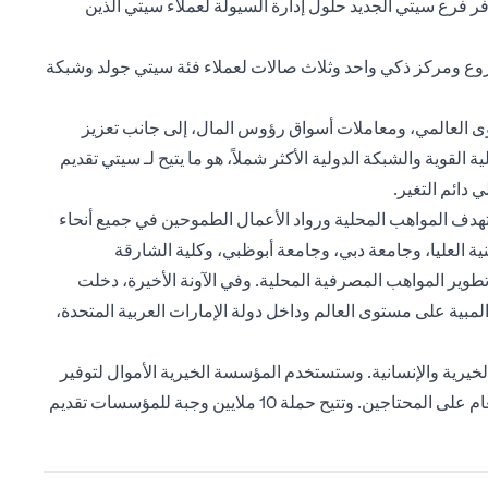
.إيه في سوق أبوظبي العالمي. يوفر فرع سيتي الجديد حلول إدارة السيولة لعملاء سيتي الذين
 فروع ومركز ذكي واحد وثلاث صالات لعملاء فئة سيتي جولد وشبكة
وى العالمي، ومعاملات أسواق رؤوس المال، إلى جانب تعزيز
قوية والشبكة الدولية الأكثر شملاً، هو ما يتيح لـ سيتي تقديم
دائم التغير.
تهدف المواهب المحلية ورواد الأعمال الطموحين في جميع أنحاء
نية العليا، وجامعة دبي، وجامعة أبوظبي، وكلية الشارقة
وير المواهب المصرفية المحلية. وفي الآونة الأخيرة، دخلت
ية على مستوى العالم وداخل دولة الإمارات العربية المتحدة،
رية والإنسانية. وستستخدم المؤسسة الخيرية الأموال لتوفير
20 ألف وجبة للفئات المتضررة من تفشي فيروس كوفيد-19 في الإمارات العربية المتحدة، تحت مظلة الحملة الأكبر في الدولة لتوزيع الطعام على المحتاجين. وتتيح حملة 10 ملايين وجبة للمؤسسات تقديم