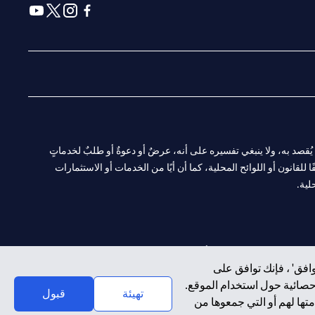
(opens in a new tab)
(opens in a new tab)
(opens in a new tab)
(opens in a new tab)
ا. ولا يُقصد به، ولا ينبغي تفسيره على أنه، عرضٌ أو دعوةٌ أو طلبٌ لخدماتٍ
لقانون أو اللوائح المحلية، كما أن أيًا من الخدمات أو الاستثمارات
لية.
CN-1002019
لفرع أبوظبي. هاتف: 4000 311 04.
افق' ، فإنك توافق على
إحصائية حول استخدام الموقع.
سيتي بنك إن إيه الإمارات العربية المتحدة مرخص من هيئة الأوراق المالية والسلع في الإمارات العربية المتحدة ("SCA") للقيام بالنشاط المالي لـ أ) الاستشارات المالية والتعريف والترويج بموجب ترخيص رقم 20200000097 ب)
تهيئة
قبول
تها لهم أو التي جمعوها من