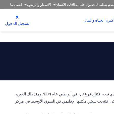
قدم بطلب للحصول على بطاقات الائتمان
الأسعار والرسوم
اتصل بنا
(opens in a new tab)
كبرى
الحياة والمال
(opens in a new tab)
تسجيل الدخول
انطلقت رحلة سيتي في الإمارات العربية المتحدة في عام 1964 عندما افتتح سيتي بنك، وهو عضو في سيتي جروب، فرعه الأول في دبي الذي تبعه افتتاح فرع ثان في أبو ظبي عام 1971. ومنذ ذلك الحين،
اشتهر سيتي بنك الإمارات بتميزه المتواصل في تقديم أحدث المنتجات والخدمات المصرفية لسوق الإمارات العربية المتحدة. وفي عام 2006، افتتحت سيتي مكتبها الإقليمي في الشرق الأوسط في مركز