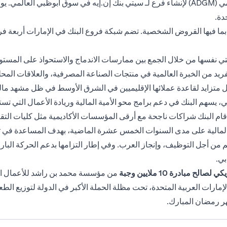
وفي عام 2018، حصلت سيتي على رخصة من سوق أبوظبي العالمي (ADGM) لإنشاء فرع لـ سيتي بنك إن
دة.
كي، بما فيها القروض الشخصية. تضم شبكة فروع البنك في الإمارات أربعة
يتي نفسها من خلال الجمع بين ممارسات الاندماج والاستحواذ على المست
 من الخبرة العالمية في منتجات الصناعة المصرفية، والعلاقات المحلية ال
 متزايد لقاعدة عملائها الإقليميين في الشرق الأوسط في ظل مشهد مالي 
سهم البنك في دعم برامج محو الأمية المالية وريادة الأعمال التي تس
ية، أقام البنك شراكات ناجحة مع أرقى المؤسسات الأكاديمية مثل كليات التق
والمالية على مدى السنوات الخمس عشرة الماضية، بهدف المساعدة في تط
ل التوظيف، وإنجاز العرب. وفي إطار التزامها بدعم الحركة البارالمب
لصالح مبادرة 10 ملايين وجبة
من مؤسسة محمد بن راشد للأعمال الخي
ر رمضان المبارك.