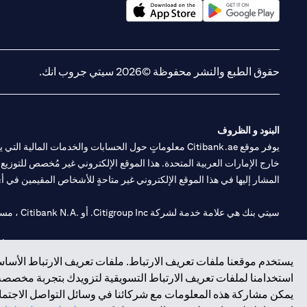
(opens in a new tab)
(opens in a new tab)
حقوق الطبع والنشر محفوظة ©2026 سيتي جروب انك.
البنود و الظروف
يوفر موقع Citibank.ae معلوماتٍ حول الحسابات والخدمات 
خارج الإمارات العربية المتحدة. هذا الموقع الإلكتروني غير مُخصص للتوزيع ع
المشار إليها في هذا الموقع الإلكتروني غير متاحةٍ للأشخاص المقيمين في أي د
سيتي بنك هي علامة خدمة لشركة Citigroup Inc. أو .Citibank N.A ، مستخدمة ومسجلة في جميع أنحاء العالم.
سيتي بنك إن. إيه. الإمارات مسجل لدى مصرف الإمارات المركزي تحت أرقام التراخيص 202563 لفرع الوصل في دبي، 531989 لفرع
يستخدم موقعنا ملفات تعريف الارتباط. ملفات تعريف الارتباط الأساسي
فرع سيتي بنك إن إيه - الإمارات العربية المتحدة مرخص من مصرف الإمارا
استخدامنا لملفات تعريف الارتباط التسويقية لتزويدك بتجربة مخصصة ع
يمكن مشاركة هذه المعلومات مع شركائنا في وسائل التواصل الاجتماعي
وسيط تداول في الأسواق الدولية بموجب ترخيص رقم 20200000198 ج) إدارة المحافظ بموجب ترخيص رقم 20200000240 د) الحفظ بموجب ترخيص رقم 602003.