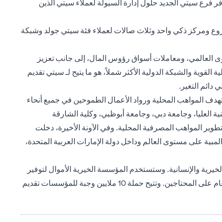
.إيه في سوق أبوظبي العالمي. يوفر فرع سيتي الجديد حلول إدارة السيولة لعملاء سيتي الذين
 فروع ومركز ذكي واحد وثلاث صالات لعملاء فئة سيتي جولد وشبكة
وى العالمي، ومعاملات أسواق رؤوس المال، إلى جانب تعزيز
قوية والشبكة الدولية الأكثر شملاً، هو ما يتيح لـ سيتي تقديم
دائم التغير.
تهدف المواهب المحلية ورواد الأعمال الطموحين في جميع أنحاء
نية العليا، وجامعة دبي، وجامعة أبوظبي، وكلية الشارقة
وير المواهب المصرفية المحلية. وفي الآونة الأخيرة، دخلت
ية على مستوى العالم وداخل دولة الإمارات العربية المتحدة،
رية والإنسانية. وستستخدم المؤسسة الخيرية الأموال لتوفير
20 ألف وجبة للفئات المتضررة من تفشي فيروس كوفيد-19 في الإمارات العربية المتحدة، تحت مظلة الحملة الأكبر في الدولة لتوزيع الطعام على المحتاجين. وتتيح حملة 10 ملايين وجبة للمؤسسات تقديم