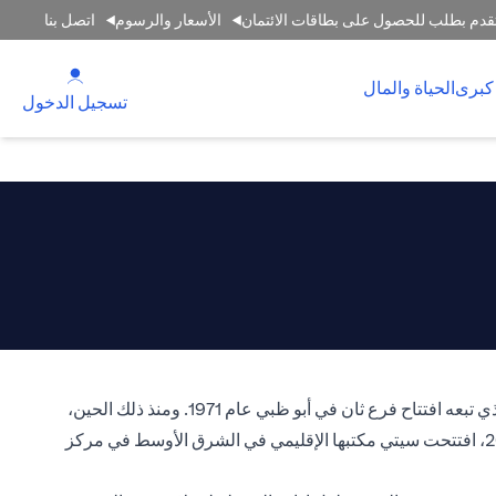
قدم بطلب للحصول على بطاقات الائتمان
الأسعار والرسوم
اتصل بنا
(opens in a new tab)
كبرى
الحياة والمال
(opens in a new tab)
تسجيل الدخول
انطلقت رحلة سيتي في الإمارات العربية المتحدة في عام 1964 عندما افتتح سيتي بنك، وهو عضو في سيتي جروب، فرعه الأول في دبي الذي تبعه افتتاح فرع ثان في أبو ظبي عام 1971. ومنذ ذلك الحين،
اشتهر سيتي بنك الإمارات بتميزه المتواصل في تقديم أحدث المنتجات والخدمات المصرفية لسوق الإمارات العربية المتحدة. وفي عام 2006، افتتحت سيتي مكتبها الإقليمي في الشرق الأوسط في مركز