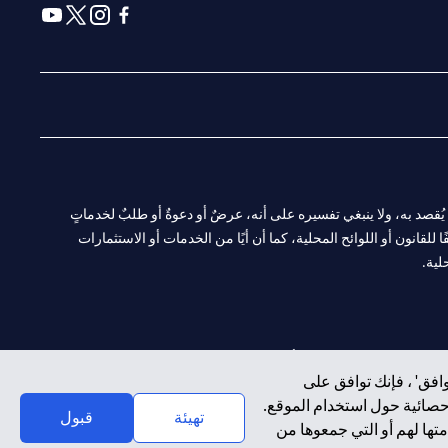
(opens in a new tab)
(opens in a new tab)
(opens in a new tab)
(opens in a new tab)
ا. ولا يُقصد به، ولا ينبغي تفسيره على أنه، عرضٌ أو دعوةٌ أو طلبٌ لخدماتٍ
لقانون أو اللوائح المحلية، كما أن أيًا من الخدمات أو الاستثمارات
لية.
CN-1002019
لفرع أبوظبي. هاتف: 4000 311 04.
افق' ، فإنك توافق على
إحصائية حول استخدام الموقع.
سيتي بنك إن إيه الإمارات العربية المتحدة مرخص من هيئة الأوراق المالية والسلع في الإمارات العربية المتحدة ("SCA") للقيام بالنشاط المالي لـ أ) الاستشارات المالية والتعريف والترويج بموجب ترخيص رقم 20200000097 ب)
تهيئة
قبول
تها لهم أو التي جمعوها من