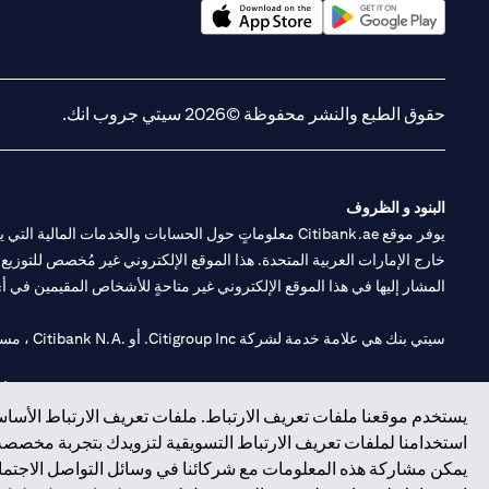
(opens in a new tab)
(opens in a new tab)
حقوق الطبع والنشر محفوظة ©2026 سيتي جروب انك.
البنود و الظروف
يوفر موقع Citibank.ae معلوماتٍ حول الحسابات والخدمات 
خارج الإمارات العربية المتحدة. هذا الموقع الإلكتروني غير مُخصص للتوزيع ع
المشار إليها في هذا الموقع الإلكتروني غير متاحةٍ للأشخاص المقيمين في أي د
سيتي بنك هي علامة خدمة لشركة Citigroup Inc. أو .Citibank N.A ، مستخدمة ومسجلة في جميع أنحاء العالم.
سيتي بنك إن. إيه. الإمارات مسجل لدى مصرف الإمارات المركزي تحت أرقام التراخيص 202563 لفرع الوصل في دبي، 531989 لفرع
يستخدم موقعنا ملفات تعريف الارتباط. ملفات تعريف الارتباط الأساسي
فرع سيتي بنك إن إيه - الإمارات العربية المتحدة مرخص من مصرف الإمارا
استخدامنا لملفات تعريف الارتباط التسويقية لتزويدك بتجربة مخصصة ع
يمكن مشاركة هذه المعلومات مع شركائنا في وسائل التواصل الاجتماعي
وسيط تداول في الأسواق الدولية بموجب ترخيص رقم 20200000198 ج) إدارة المحافظ بموجب ترخيص رقم 20200000240 د) الحفظ بموجب ترخيص رقم 602003.