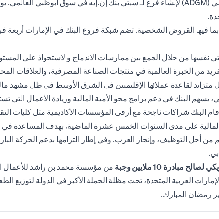
وفي عام 2018، حصلت سيتي على رخصة من سوق أبوظبي العالمي (ADGM) لإنشاء فرع لـ سيتي بنك إن
دة.
كي، بما فيها القروض الشخصية. تضم شبكة فروع البنك في الإمارات أربعة
يتي نفسها من خلال الجمع بين ممارسات الاندماج والاستحواذ على المست
 من الخبرة العالمية في منتجات الصناعة المصرفية، والعلاقات المحلية ال
 متزايد لقاعدة عملائها الإقليميين في الشرق الأوسط في ظل مشهد مالي 
سهم البنك في دعم برامج محو الأمية المالية وريادة الأعمال التي تس
ية، أقام البنك شراكات ناجحة مع أرقى المؤسسات الأكاديمية مثل كليات التق
والمالية على مدى السنوات الخمس عشرة الماضية، بهدف المساعدة في تط
ل التوظيف، وإنجاز العرب. وفي إطار التزامها بدعم الحركة البارالمب
لصالح مبادرة 10 ملايين وجبة
من مؤسسة محمد بن راشد للأعمال الخي
ر رمضان المبارك.